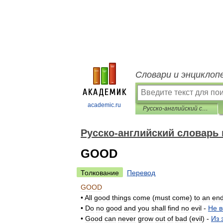
Словари и энциклоп
academic.ru
Русско-английский словарь пословиц и поговорок
Русско-английский словарь 
GOOD
Толкование
Перевод
GOOD
•
All
good
things
come
(
must
come
)
to
an
en
•
Do
no
good
and
you
shall
find
no
evil
-
Не
в
•
Good
can
never
grow
out
of
bad
(
evil
) -
Из