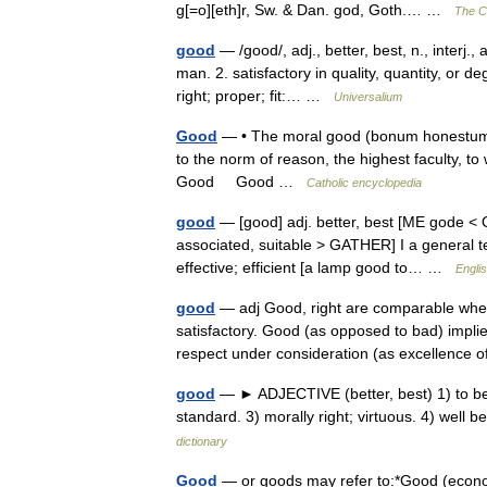
g[=o][eth]r, Sw. & Dan. god, Goth.… …
The Co
good
— /good/, adj., better, best, n., interj.,
man. 2. satisfactory in quality, quantity, or d
right; proper; fit:… …
Universalium
Good
— • The moral good (bonum honestum) c
to the norm of reason, the highest faculty, to
Good Good …
Catholic encyclopedia
good
— [good] adj. better, best [ME gode < O
associated, suitable > GATHER] I a general t
effective; efficient [a lamp good to… …
Englis
good
— adj Good, right are comparable when
satisfactory. Good (as opposed to bad) impli
respect under consideration (as excellenc
good
— ► ADJECTIVE (better, best) 1) to be d
standard. 3) morally right; virtuous. 4) well
dictionary
Good
— or goods may refer to:*Good (economic