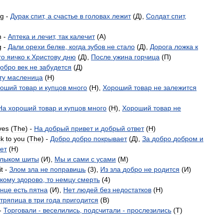
ng
-
Дурак
спит
,
а
счастье
в
головах
лежит
(
Д
),
Солдат
спит
,
n
-
Аптека
и
лечит
,
так
калечит
(
A
)
g
-
Дали
орехи
белке
,
когда
зубов
не
стало
(
Д
),
Дорога
ложка
к
го
яичко
к
Христову
дню
(
Д
),
После
ужина
горчица
(
П
)
обро
век
не
забудется
(
Д
)
ту
масленица
(
H
)
роший
товар
и
купцов
много
(
H
),
Хороший
товар
не
залежится
На
хороший
товар
и
купцов
много
(
H
),
Хороший
товар
не
ves
(
The
) -
На
добрый
привет
и
добрый
ответ
(
H
)
ck
to
you
(
The
) -
Добро
добро
покрывает
(
Д
),
За
добро
добром
и
ет
(
H
)
лыком
шиты
(
И
),
Мы
и
сами
с
усами
(
M
)
it
-
Злом
зла
не
поправишь
(
3
),
Из
зла
добро
не
родится
(
И
)
скому
здорово
,
то
немцу
смерть
(
4
)
лнце
есть
пятна
(
И
),
Нет
людей
без
недостатков
(
H
)
тряпица
в
три
года
пригодится
(
B
)
-
Торговали
-
веселились
,
подсчитали
-
прослезились
(
T
)