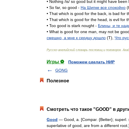
•
Nothing
/
is
/
so
good
but
it
might
have
been
•
So
far
,
so
good
-
На
Шипке
все
спокойно
(
•
That
which
is
good
for
the
back
,
is
bad
for
t
•
That
which
is
good
for
the
head
,
is
evil
for
t
•
Too
good
is
stark
nought
-
Блины
,
и
те
над
•
What
is
good
for
one
man
,
may
not
be
goo
смешно
,
а
мне
к
сердцу
дошло
(
T
),
Что
рус
Русско
-
английский
словарь
пословиц
и
поговорок
.
Ака
Игры ⚽
Поможем сделать НИР
GONG
Полезное
Смотреть что такое "GOOD" в друг
Good
— Good, a. [Compar. {Better}; superl.
superlative of good, are from a different root