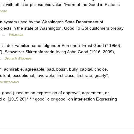
ect with ethic or philosophic value *Form of the Good in Platonic
pedia
ction system used by the Washington State Department of
 projects in the state of Washington. Good To Go! customers prepay
en… …
Wikipedia
d ist der Familienname folgender Personen: Ernst Good (* 1950),
), Schweizer Skirennfahrerin Irving John Good (1916–2009),
… …
Deutsch Wikipedia
, admirable, agreeable, bad, boss*, bully, capital, choice,
nt, exceptional, favorable, first class, first rate, gnarly*,
ew thesaurus
 1. good (used as an expression of approval, agreement, or
ood o. [1915 20] * * * goodˈ o or goodˈ oh interjection Expressing