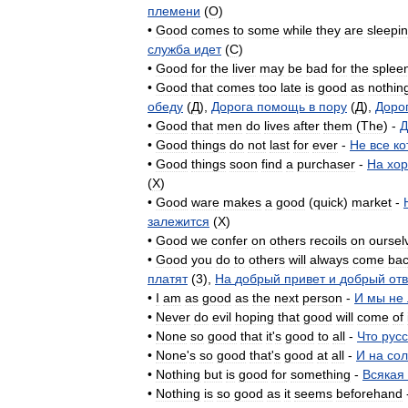
племени
(
O
)
•
Good
comes
to
some
while
they
are
sleepi
служба
идет
(
C
)
•
Good
for
the
liver
may
be
bad
for
the
splee
•
Good
that
comes
too
late
is
good
as
nothin
обеду
(
Д
),
Дорога
помощь
в
пору
(
Д
),
Доро
•
Good
that
men
do
lives
after
them
(
The
) -
Д
•
Good
things
do
not
last
for
ever
-
Не
все
ко
•
Good
things
soon
find
a
purchaser
-
На
хо
(
X
)
•
Good
ware
makes
a
good
(
quick
)
market
-
залежится
(
X
)
•
Good
we
confer
on
others
recoils
on
oursel
•
Good
you
do
to
others
will
always
come
ba
платят
(
3
),
На
добрый
привет
и
добрый
отв
•
I
am
as
good
as
the
next
person
-
И
мы
не
•
Never
do
evil
hoping
that
good
will
come
of
•
None
so
good
that
it
'
s
good
to
all
-
Что
рус
•
None
'
s
so
good
that
'
s
good
at
all
-
И
на
со
•
Nothing
but
is
good
for
something
-
Всякая
•
Nothing
is
so
good
as
it
seems
beforehand