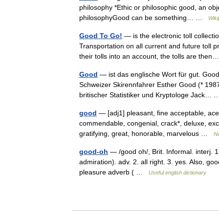
philosophy *Ethic or philosophic good, an obj
philosophyGood can be something… …
Wiki
Good To Go!
— is the electronic toll colle
Transportation on all current and future toll
their tolls into an account, the tolls are th
Good
— ist das englische Wort für gut. Goo
Schweizer Skirennfahrer Esther Good (* 1987
britischer Statistiker und Kryptologe Jack
good
— [adj1] pleasant, fine acceptable, ace*
commendable, congenial, crack*, deluxe, excelle
gratifying, great, honorable, marvelous …
N
good-oh
— /good oh/, Brit. Informal. interj.
admiration). adv. 2. all right. 3. yes. Also, g
pleasure adverb ( …
Useful english dictionary