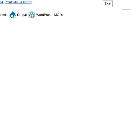
ка
,
Реклама на сайте
18+
omla,
Drupal,
WordPress, MODx.