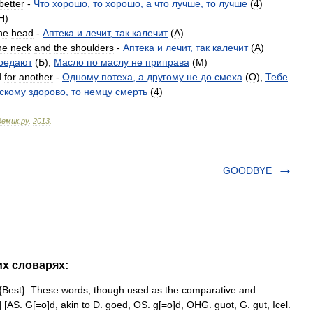
better
-
Что
хорошо
,
то
хорошо
,
а
что
лучше
,
то
лучше
(
4
)
H
)
he
head
-
Аптека
и
лечит
,
так
калечит
(
A
)
he
neck
and
the
shoulders
-
Аптека
и
лечит
,
так
калечит
(
A
)
оедают
(
Б
),
Масло
по
маслу
не
приправа
(
M
)
d
for
another
-
Одному
потеха
,
а
другому
не
до
смеха
(
O
),
Тебе
скому
здорово
,
то
немцу
смерть
(
4
)
демик
.
ру
.
2013
.
GOODBYE
их словарях:
 {Best}. These words, though used as the comparative and
.] [AS. G[=o]d, akin to D. goed, OS. g[=o]d, OHG. guot, G. gut, Icel.