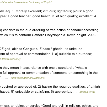
llaborative International Dictionary of English
 adv. adj. 1. morally excellent; virtuous; righteous; pious: a good
egree: a good teacher; good health. 3. of high quality; excellent. 4.
onsists in the due ordering of free action or conduct according
 which it is to conform Catholic Encyclopedia. Kevin Knight. 2006.
E gōd, akin to Ger gut < IE base * ghedh , to unite, be
erm of approval or commendation 1. a) suitable to a purpose;
h World dictionary
 they mean in accordance with one s standard of what is
es full approval or commendation of someone or something in the
e of… …
New Dictionary of Synonyms
esired or approved of. 2) having the required qualities; of a high
 behaved. 5) enjoyable or satisfying. 6) appropriate …
English terms
s), an object or service *Good and evil, in religion, ethics, and