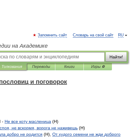
Запомнить сайт
Словарь на свой сайт
RU
едии на Академике
Найти!
Толкования
Переводы
Книги
Игры ⚽
пословиц и поговорок
d
-
Не
все
коту
масленица
(
H
)
споя
,
не
вскормя
,
ворога
не
наживешь
(
H
)
зла
добро
не
родится
(
H
),
От
худого
семени
не
жди
доброго